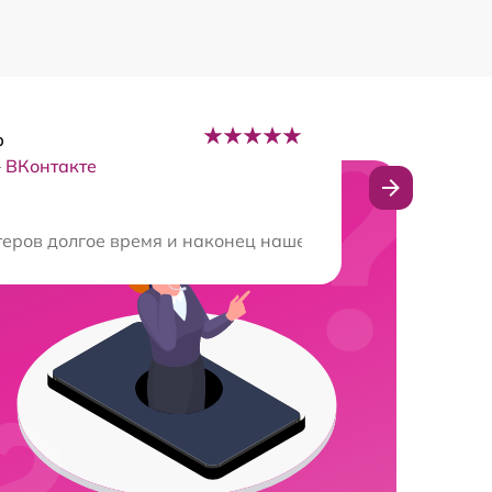
р
–
ВКонтакте
е, чем я ожидал! Спасибо за отличную работу!
ров долгое время и наконец нашел. Сервис на высшем у