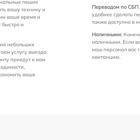
нальные пешие
Переводом по СБП 
ть вашу технику и
удобнее сделать пе
ним ваше время и
также доступно в 
с быстро и
Наличными:
Конечн
наличными. Если в
ия небольших
наш персонал вас 
гаем услугу выезда
квитанцию.
нту приедут к вам
ходимости,
экономить ваше