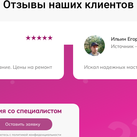
Отзывы наших клиентов
Ильин Его
Источник 
ция?
ие. Цены на ремонт приятно удивили, оказалось дешевл
Искал надежных масте
ия со специалистом
Оставить заявку
аетесь c
политикой конфиденциальности