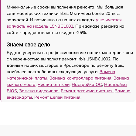
Минимальные сроки выполнения ремонта. Мы большая
сеть мастерских техники Irbis. Мы имеем более 20 тыс.
запчастей. И возможно на наших складах
уже имеется
запчасть на модель 15NBC1002
. При заказе ремонта на
сайте - предоставляется скидка -25%.
Знаем свое дело
Будьте уверены в профессионализме наших мастеров - они
с уверенностью выполнят ремонт Irbis 15NBC1002. По
данным наших мастеров в Краснодаре по ремонту Irbis,
наиболее востребованы следующие услуги:
Замена
материнской платы
,
Замена контроллера питания
,
Замена
южного моста
,
Чистка от пыли
,
Настройка ОС
,
Настройка
BIOS
,
Замена видеочипа
,
Ремонт разъема питания
,
Замена
видеокарты
,
Ремонт цепей питания
.