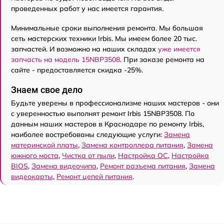
проведенных работ у нас имеется гарантия.
Минимальные сроки выполнения ремонта. Мы большая
сеть мастерских техники Irbis. Мы имеем более 20 тыс.
запчастей. И возможно на наших складах
уже имеется
запчасть на модель 15NBP3508
. При заказе ремонта на
сайте - предоставляется скидка -25%.
Знаем свое дело
Будьте уверены в профессионализме наших мастеров - они
с уверенностью выполнят ремонт Irbis 15NBP3508. По
данным наших мастеров в Краснодаре по ремонту Irbis,
наиболее востребованы следующие услуги:
Замена
материнской платы
,
Замена контроллера питания
,
Замена
южного моста
,
Чистка от пыли
,
Настройка ОС
,
Настройка
BIOS
,
Замена видеочипа
,
Ремонт разъема питания
,
Замена
видеокарты
,
Ремонт цепей питания
.