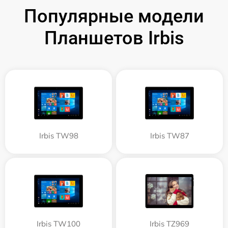
Популярные модели
Планшетов Irbis
Irbis TW98
Irbis TW87
Irbis TW100
Irbis TZ969