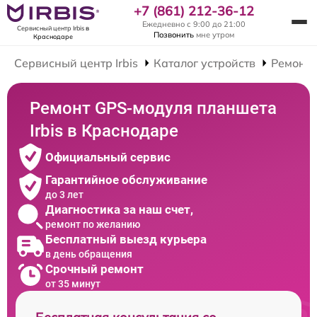
+7 (861) 212-36-12
Ежедневно с 9:00 до 21:00
Сервисный центр Irbis
в
Позвонить
мне утром
Краснодаре
Сервисный центр Irbis
Каталог устройств
Ремонт
Ремонт GPS-модуля планшета
Irbis в Краснодаре
Официальный сервис
Гарантийное обслуживание
до 3 лет
Диагностика за наш счет,
ремонт по желанию
Бесплатный выезд курьера
в день обращения
Срочный ремонт
от 35 минут