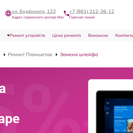
ул. Будённого, 123
+7 (861) 212-36-12
Адрес сервисного центра Irbis
Горячая линия
Ремонт устройств
Цена ремонта
Вакансии
Контакт
Ремонт Планшетов
Замена шлейфа
а
даре