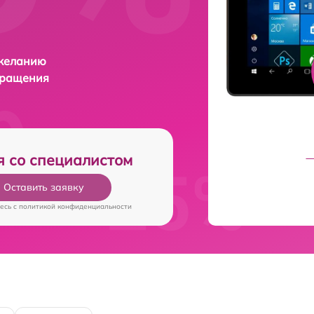
 желанию
бращения
я со специалистом
Оставить заявку
есь c
политикой конфиденциальности